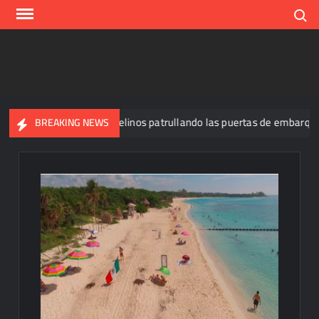
Skip
Search
to
content
onal y tiene a tres felinos patrullando las puertas de embarque
BREAKING NEWS