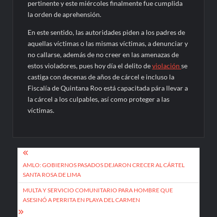
pertinente y este miércoles finalmente fue cumplida
la orden de aprehensión.
En este sentido, las autoridades piden a los padres de
aquellas víctimas o las mismas víctimas, a denunciar y
no callarse, además de no creer en las amenazas de
estos violadores, pues hoy día el delito de
violación
se
castiga con decenas de años de cárcel e incluso la
Fiscalía de Quintana Roo está capacitada pára llevar a
la cárcel a los culpables, así como proteger a las
víctimas.
Navegación
de
AMLO: GOBIERNOS PASADOS DEJARON CRECER AL CÁRTEL
SANTA ROSA DE LIMA
entradas
MULTA Y SERVICIO COMUNITARIO PARA HOMBRE QUE
ASESINÓ A PERRITA EN PLAYA DEL CARMEN