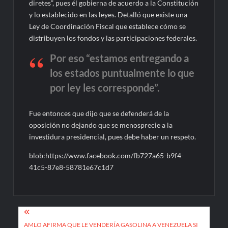
diretes”, pues él gobierna de acuerdo a la Constitución
y lo establecido en las leyes. Detalló que existe una
Ley de Coordinación Fiscal que establece cómo se
distribuyen los fondos y las participaciones federales.
Por eso “estamos entregando a
los estados puntualmente lo que
por ley les corresponde”.
Fue entonces que dijo que se defenderá de la
oposición no dejando que se menosprecie a la
investidura presidencial, pues debe haber un respeto.
blob:https://www.facebook.com/fb727a65-b9f4-
41c5-87e8-58781e67c1d7
Navegación
AMLO AFIRMA QUE LE VENDERÍA GASOLINA A VENEZUELA SI