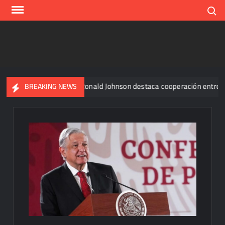
Skip
Search
to
content
Álvarez
Ronald Johnson destaca cooperación entre México y
BREAKING NEWS