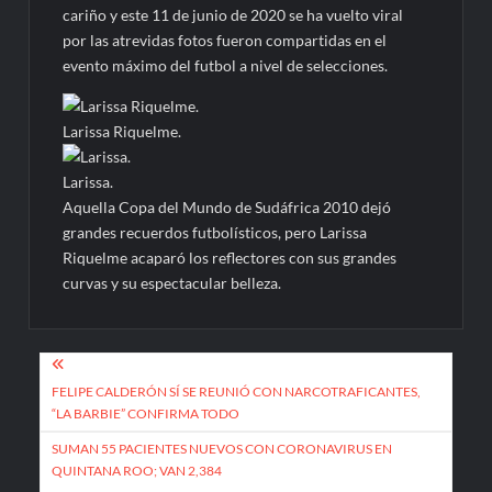
cariño y este 11 de junio de 2020 se ha vuelto viral
por las atrevidas fotos fueron compartidas en el
evento máximo del futbol a nivel de selecciones.
Larissa Riquelme.
Larissa.
Aquella Copa del Mundo de Sudáfrica 2010 dejó
grandes recuerdos futbolísticos, pero Larissa
Riquelme acaparó los reflectores con sus grandes
curvas y su espectacular belleza.
Navegación
de
FELIPE CALDERÓN SÍ SE REUNIÓ CON NARCOTRAFICANTES,
“LA BARBIE” CONFIRMA TODO
entradas
SUMAN 55 PACIENTES NUEVOS CON CORONAVIRUS EN
QUINTANA ROO; VAN 2,384