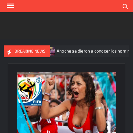
Skip
Search
to
content
an 345 casos
Anoche se dieron a conocer los nominados de 
BREAKING NEWS