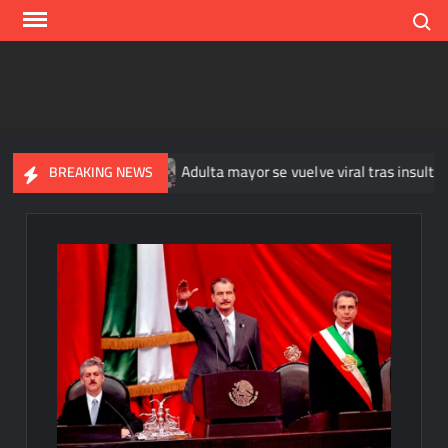
Skip
Search
to
content
uis Miguel
Adulta mayor se vuelve viral tras insultar y arreb
BREAKING NEWS