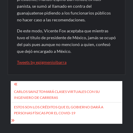
panista, se sumó al llamado en contra del
guanajuatense pidiendo a los funcionarios públicos
no hacer caso a las recomendaciones.
De este modo, Vicente Fox aceptaba que mientras
tuvo el título de presidente de México, jamás se ocupó
del país pues aunque no mencionó a quien, confesó
que dejó encargado a México.
Tweets by epigmenioibarra
Navegación
de
CARLOS SAINZ TOMARÁ CLASES VIRTUALES CON SU
INGENIERO DE CARRERAS
entradas
ESTOS SON LOS CRÉDITOS QUE EL GOBIERNO DARÁ A
PERSONAS FÍSICAS POR EL COVID-19