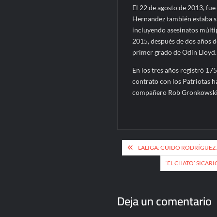
El 22 de agosto de 2013, fue
Hernandez también estaba si
incluyendo asesinatos múltip
2015, después de dos años de
primer grado de Odin Lloyd.
En los tres años registró 17
contrato con los Patriotas h
compañero Rob Gronkowski p
Navegación
LALIGA: GUIDO RODRÍGUEZ 
de
‘EL CHATO’ SICAR
entradas
Deja un comentario