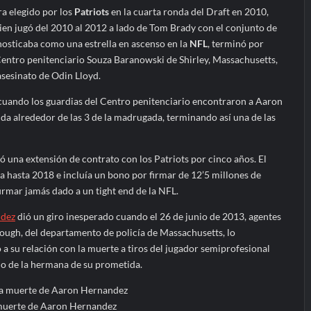
a elegido por los
Patriots
en la cuarta ronda del Draft en 2010,
ien jugó del 2010 al 2012 a lado de Tom Brady con el conjunto de
onosticaba como una estrella en ascenso en la
NFL
, terminó por
Centro penitenciario Souza Baranowski de Shirley, Massachusetts,
asesinato de Odin Lloyd.
 cuando los guardias del Centro penitenciario encontraron a Aaron
da alrededor de las 3 de la madrugada, terminando así una de las
ó una extensión de contrato con los Patriots por cinco años. El
 hasta 2018 e incluía un bono por firmar de 12’5 millones de
irmar jamás dado a un tight end de la NFL.
dez
dió un giro inesperado cuando el 26 de junio de 2013, agentes
rough, del departamento de policía de Massachusetts, lo
 a su relación con la muerte a tiros del jugador semiprofesional
io de la hermana de su prometida.
 muerte de Aaron Hernandez