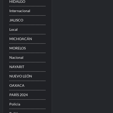
HIDALGO
Internacional
JALISCO
Local
MICHOACÁN
MORELOS
Nacional
NAYARIT
NUEVO LEÓN
OAXACA
PARÍS 2024
Policia