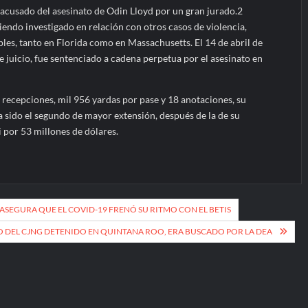
 acusado del asesinato de Odin Lloyd por un gran jurado.2
endo investigado en relación con otros casos de violencia,
les, tanto en Florida como en Massachusetts. El 14 de abril de
 juicio, fue sentenciado a cadena perpetua por el asesinato en
5 recepciones, mil 956 yardas por pase y 18 anotaciones, su
a sido el segundo de mayor extensión, después de la de su
or 53 millones de dólares.
ASEGURA QUE EL COVID-19 FRENÓ SU RITMO CON EL BETIS
IO DEL CJNG DETENIDO EN QUINTANA ROO, ERA BUSCADO POR LA DEA