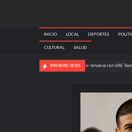
Skip
to
content
INICIO
LOCAL
DEPORTES
POLIT
CULTURAL
SALUD
Isaac del Toro asegura su futuro: renueva con UAE Team Emirat
BREAKING NEWS