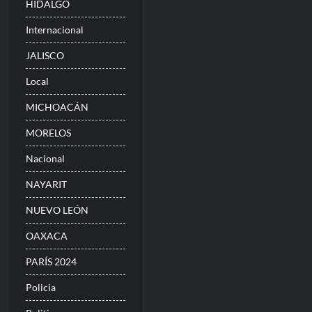
HIDALGO
Internacional
JALISCO
Local
MICHOACÁN
MORELOS
Nacional
NAYARIT
NUEVO LEÓN
OAXACA
PARÍS 2024
Policia