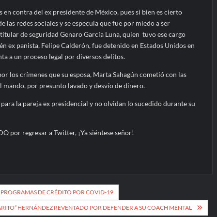
s en contra del ex presidente de México, pues si bien es cierto
 las redes sociales y se especula que fue por miedo a ser
 titular de seguridad Genaro García Luna, quien tuvo ese cargo
én ex panista, Felipe Calderón, fue detenido en Estados Unidos en
a a un proceso legal por diversos delitos.
por los crímenes que su esposa, Marta Sahagún cometió con las
al mando, por presunto lavado y desvío de dinero.
para la pareja ex presidencial y no olvidan lo sucedido durante su
 PROGRAMAS DE CRÉDITO POR COVID-19
HARITO” HERNÁNDEZ REVENTADO POR DEFENDER A SU COACH MENTAL