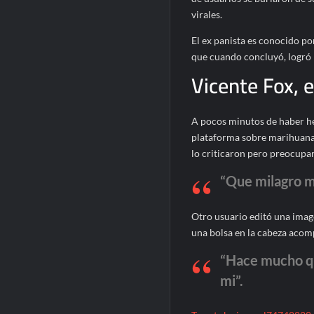
virales.
El ex panista es conocido po
que cuando concluyó, logró 
Vicente Fox, 
A pocos minutos de haber h
plataforma sobre marihuana 
lo criticaron pero preocupa
“Que milagro m
Otro usuario editó una imag
una bolsa en la cabeza acom
“Hace mucho qu
mi”.