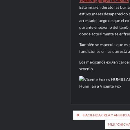
Tweets by jorgeal74748828
Esta imagen desató las burla
estuvo meses desaparecido de
arrestado luego de que el ex
durante el sexenio del tambi
donde actualmente se enfrent
También se especula que es 
fundiciones en las que está 
Los mexicanos exigen cárcel 
sexenio.
Humillan a Vicente Fox
Navegación
HACIENDA CREA Y ANUNCIA
de
MLS: “CHIC