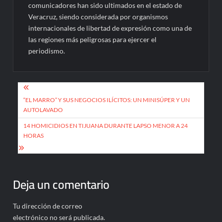
comunicadores han sido ultimados en el estado de
Veracruz, siendo considerada por organismos
internacionales de libertad de expresión como una de
las regiones más peligrosas para ejercer el
periodismo.
Navegación
de
“EL MARRO” Y SUS NEGOCIOS ILÍCITOS: UN MINISÚPER Y UN
AUTOLAVADO
entradas
14 HOMICIDIOS EN TIJUANA DURANTE LAPSO MENOR A 24
HORAS
Deja un comentario
Tu dirección de correo
electrónico no será publicada.