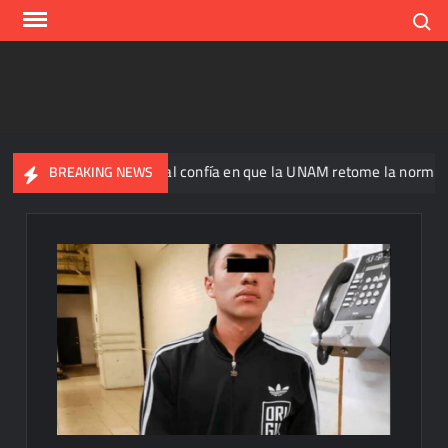
Skip
Search
to
content
Ricardo Monreal confía en que la UNAM retome la normalidad e in
BREAKING NEWS