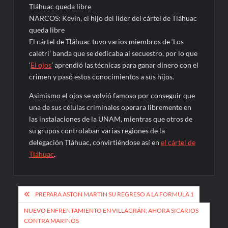
NARCOS: Kevin, el hijo del líder del cártel de Tláhuac
queda libre
El cártel de Tláhuac tuvo varios miembros de ‘Los
caletri’ banda que se dedicaba al secuestro, por lo que
‘
El ojos
’ aprendió las técnicas para ganar dinero con el
crimen y pasó estos conocimientos a sus hijos.
Asimismo el ojos se volvió famoso por conseguir que
una de sus células criminales operara libremente en
las instalaciones de la UNAM, mientras que otros de
su grupos controlaban varias regiones de la
delegación Tláhuac, convirtiéndose así en
el cártel de
Tláhuac
.
Navegación
PREPARA ASTON MARTIN SU REGRESO A LA FORMULA 1
de
NUEVO ENFRENTAMIENTO EN VILLAGRÁN; AHORA SICARIOS
entradas
CONTRA MARINOS