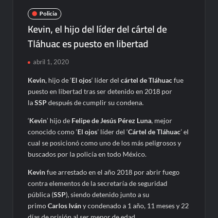
Policia
Kevin, el hijo del líder del cártel de
Tláhuac es puesto en libertad
abril 1, 2020
Kevin
, hijo de ‘
El ojos
‘ líder del
cártel de Tláhuac
fue
puesto en libertad tras ser detenido en 2018 por
la
SSP
después de cumplir su condena.
‘
Kevin
’ hijo de
Felipe de Jesús Pérez Luna
, mejor
conocido como ‘
El ojos
’ líder del ‘
Cártel de Tláhuac
’ el
cual se posicionó como uno de los más peligrosos y
buscados por la policía en todo México.
Kevin
fue arrestado en el año 2018 por abrir fuego
contra elementos de la secretaría de seguridad
pública (
SSP
), siendo detenido junto a su
primo
Carlos Iván
y condenado a 1 año, 11 meses y 22
días de prisión al ser menor de edad.