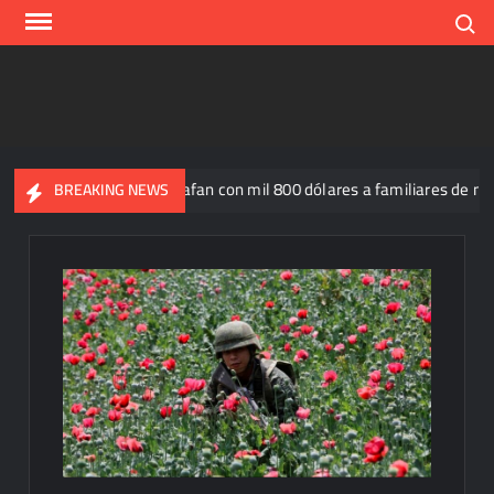
Skip
Search
to
content
nismo
Estafan con mil 800 dólares a familiares de migrantes
BREAKING NEWS