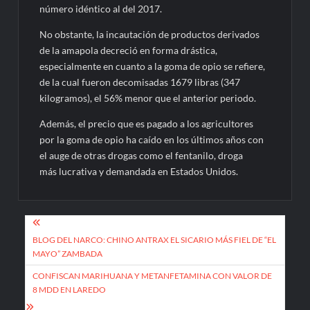
número idéntico al del 2017.
No obstante, la incautación de productos derivados
de la amapola decreció en forma drástica,
especialmente en cuanto a la goma de opio se refiere,
de la cual fueron decomisadas 1679 libras (347
kilogramos), el 56% menor que el anterior periodo.
Además, el precio que es pagado a los agricultores
por la goma de opio ha caído en los últimos años con
el auge de otras drogas como el fentanilo, droga
más lucrativa y demandada en Estados Unidos.
Navegación
de
BLOG DEL NARCO: CHINO ANTRAX EL SICARIO MÁS FIEL DE “EL
MAYO” ZAMBADA
entradas
CONFISCAN MARIHUANA Y METANFETAMINA CON VALOR DE
8 MDD EN LAREDO