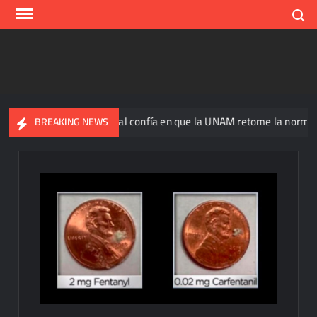
Skip
Search
to
content
Ricardo Monreal confía en que la UNAM retome la normalidad e in
BREAKING NEWS