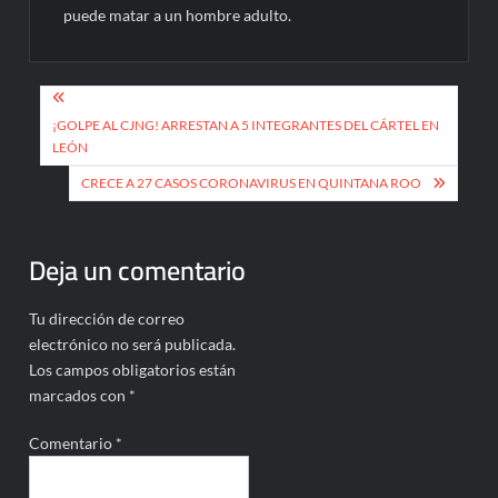
puede matar a un hombre adulto.
Navegación
de
¡GOLPE AL CJNG! ARRESTAN A 5 INTEGRANTES DEL CÁRTEL EN
LEÓN
entradas
CRECE A 27 CASOS CORONAVIRUS EN QUINTANA ROO
Deja un comentario
Tu dirección de correo
electrónico no será publicada.
Los campos obligatorios están
marcados con
*
Comentario
*