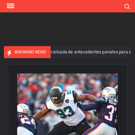
Skip
Search
to
content
bir la exigencia generalizada de antecedentes penales para obtener
BREAKING NEWS