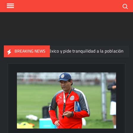
Skip
Search
to
content
iclosporiasis en México y pide tranquilidad a la población
Yu
BREAKING NEWS