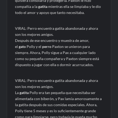
quisiera consolarla y protegerla. Paxton le hizo
compañía a la
gatita
mientras ella se limpiaba y le dio
todo el amor y apoyo que tanto necesitaba.
VIRAL: Perro encuentra gatita abandonada y ahora
son los mejores amigos.
Después de ese encuentro y muestra de amor,
el
gato
Polly y el
perro
Paxton se unieron para
siempre. Ahora, Polly sigue a Pax a cualquier lado
como su pequeña compañera y Paxton siempre está
dispuesto a jugar con ella o dormir acurrucados.
VIRAL: Perro encuentra gatita abandonada y ahora
son los mejores amigos.
La
gatita
Polly era tan pequeña que necesitaba ser
alimentada con biberón, y Pax lamía amorosamente a
la gatita después de sus comidas especiales. Ahora,
Polly tiene 5 meses y es lo suficientemente grande
como para limpiarse, pero todavía le queda mucho