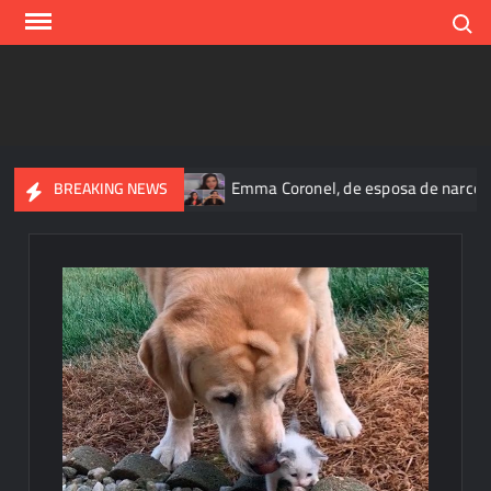
Skip
Search
to
content
tes hasta 2031
Emma Coronel, de esposa de narco a prisión;
BREAKING NEWS