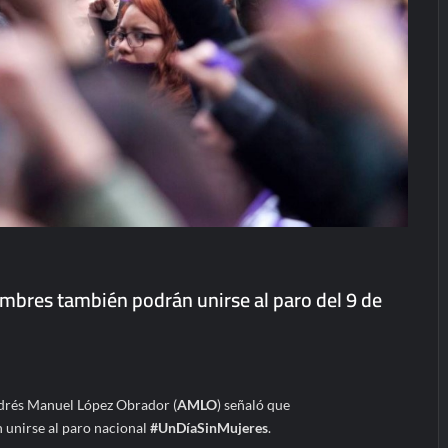
bres también podrán unirse al paro del 9 de
ndrés Manuel López Obrador (
AMLO
) señaló que
unirse al paro nacional
#UnDíaSinMujeres
.