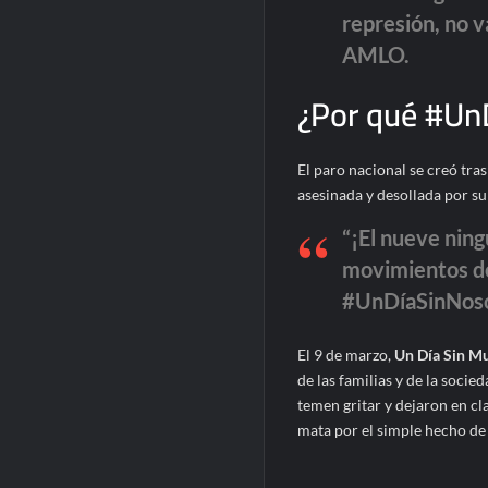
represión, no va
AMLO.
¿Por qué #Un
El paro nacional se creó tras
asesinada y desollada por su 
“¡El nueve nin
movimientos de
#UnDíaSinNoso
El 9 de marzo,
Un Día Sin Mu
de las familias y de la socie
temen gritar y dejaron en cla
mata por el simple hecho de