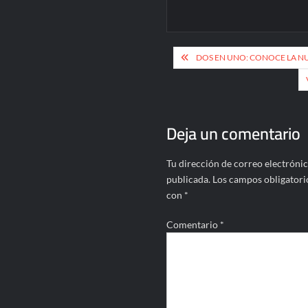
Navegación
DOS EN UNO: CONOCE LA N
de
entradas
Deja un comentario
Tu dirección de correo electrónic
publicada.
Los campos obligatori
con
*
Comentario
*