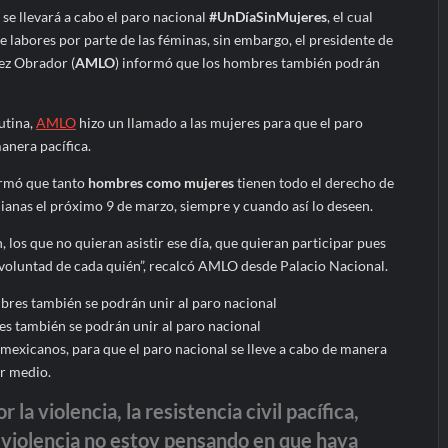
se llevará a cabo el paro nacional
#UnDíaSinMujeres
, el cual
labores por parte de las féminas, sin embargo, el presidente de
ez Obrador (
AMLO
) informó que los hombres también podrán
utina,
AMLO
hizo un llamado a las mujeres para que el paro
manera pacífica.
irmó que tanto
hombres como mujeres
tienen todo el derecho de
dianas el próximo 9 de marzo, siempre y cuando así lo deseen.
los que no quieran asistir ese día, que quieran participar pues
 voluntad de cada quién”, recalcó AMLO desde Palacio Nacional.
s también se podrán unir al paro nacional
 mexicanos, para que el paro nacional se lleve a cabo de manera
or medio.
 la violencia, la resistencia civil pacífica,
 violencia no estoy pensando en que haya