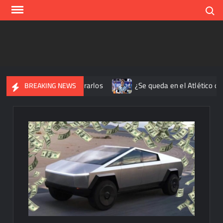
Skip
Search
to
content
os; prometen liberarlos
¿Se queda en el Atlético de Madrid?
BREAKING NEWS