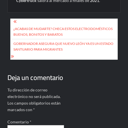
Cybertruck
saldrá al mercado a finales de
2021
.
Navegación
de
¿ACABAS DE MUDARTE? CHECA ESTOS ELECTRODOMÉSTICOS
BUENOS, BONITOS Y BARATOS
entradas
GOBERNADOR ASEGURA QUE NUEVO LEÓN YA ES UN ESTADO
SANTUARIO PARA MIGRANTES
Deja un comentario
Tu dirección de correo
electrónico no será publicada.
Los campos obligatorios están
marcados con
*
Comentario
*