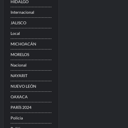
HIDALGO
Internacional
JALISCO
Local
MICHOACÁN
MORELOS
Nacional
NAYARIT
NUEVO LEÓN
OAXACA
PARÍS 2024
Policia