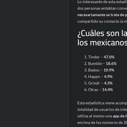
Lo interesante de esta estadí
dos personas entablan conve
necesariamente se trata de 
compartido su contacto (a m
¿Cuáles son l
los mexicano
Tinder –
47.0%
Bumble –
18.6%
Badoo –
10.9%
Happn –
4.9%
Grindr –
4.3%
Otras –
14.4%
Esta estadística viene acomp
totalidad de usuarios de int
utiliza al menos una
app de l
encima de los números de 2