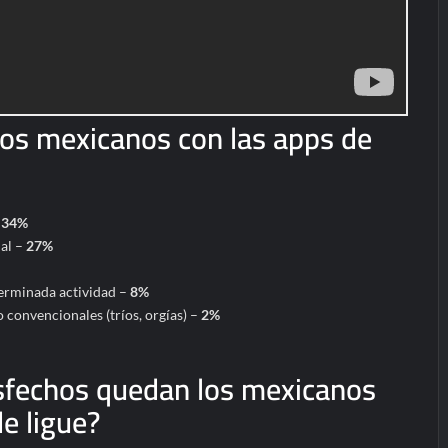
os mexicanos con las apps de
–
34%
ual –
27%
erminada actividad –
8%
 convencionales (tríos, orgías) –
2%
sfechos quedan los mexicanos
e ligue?