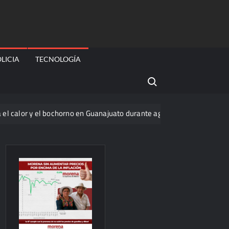
LICIA
TECNOLOGÍA
Search for:
l bochorno en Guanajuato durante agosto
La onda tropical nú