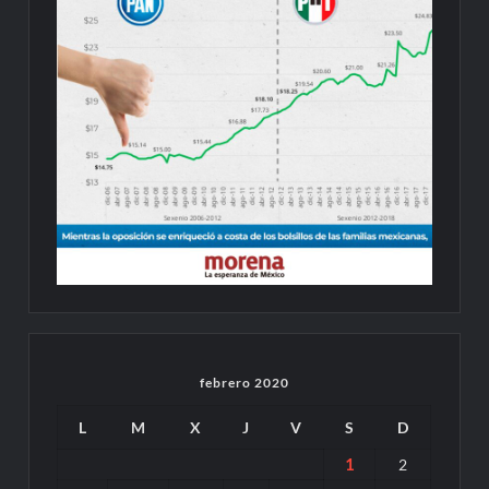
febrero 2020
L
M
X
J
V
S
D
1
2