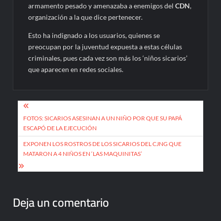
armamento pesado y amenazaba a enemigos del
CDN
,
organización a la que dice pertenecer.
Esto ha indignado a los usuarios, quienes se
preocupan por la juventud expuesta a estas células
criminales, pues cada vez son más los ‘niños sicarios’
que aparecen en redes sociales.
Navegación
de
FOTOS: SICARIOS ASESINAN A UN NIÑO POR QUE SU PAPÁ
ESCAPÓ DE LA EJECUCIÓN
entradas
EXPONEN LOS ROSTROS DE LOS SICARIOS DEL CJNG QUE
MATARON A 4 NIÑOS EN ‘LAS MAQUINITAS’
Deja un comentario