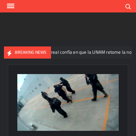
Skip
Search
to
content
Ricardo Monreal confía en que la UNAM retome la normalidad e 
BREAKING NEWS