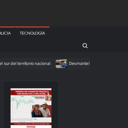
LICIA
TECNOLOGÍA
Search for:
l territorio nacional
Desmantelan red que traficaba armam