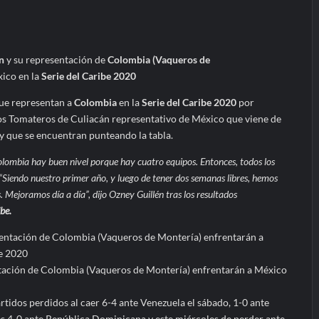
n
y su representación de
Colombia (Vaqueros de
ico en la
Serie del Caribe 2020
ue representan a
Colombia
en la
Serie del Caribe 2020
por
los Tomateros de Culiacán representativo de México que viene de
 y que se encuentran punteando la tabla.
olombia hay buen nivel porque hay cuatro equipos. Entonces, todos los
 “Siendo nuestro primer año, y luego de tener dos semanas libres, hemos
. Mejoramos día a día”, dijo Ozney Guillén tras los resultados
ibe.
ntación de Colombia (Vaqueros de Montería) enfrentarán a México
artidos perdidos al caer 6-4 ante Venezuela el sábado, 1-0 ante
s 4-0 ante República Dominicana y este miércoles de perder ante