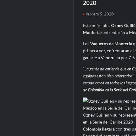
2020
febrero 5, 2020
Este miércoles
Ozney Guillé
Montería)
enfrentarán a Méx
Los
Vaqueros de Montería
q
primera vez, enfrentarán a 
ganarle a Venezuela por 7-6
“La gente no entiende que en C
equipos están bien reforzados”,
estado cerca en todos los juegos
de
Colombia
en la
Serie del Car
Ozney Guillén y su represe
en la Serie del Caribe 2020
Colombia
llegará con tres p
Panamá el domingo y el lune