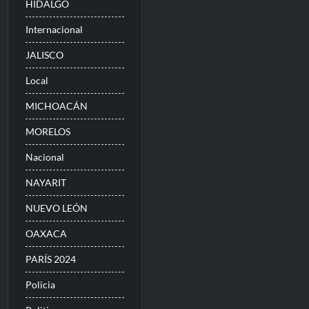
HIDALGO
Internacional
JALISCO
Local
MICHOACÁN
MORELOS
Nacional
NAYARIT
NUEVO LEÓN
OAXACA
PARÍS 2024
Policia