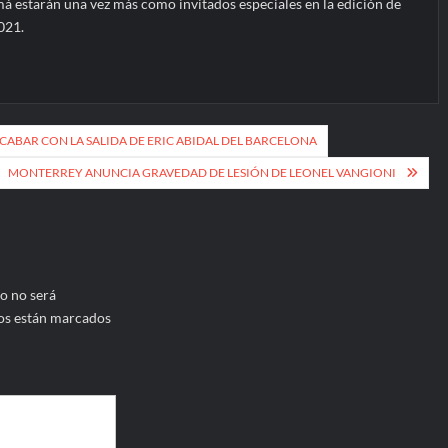
estarán una vez más como invitados especiales en la edición de
021.
ACABAR CON LA SALIDA DE ERIC ABIDAL DEL BARCELONA
MONTERREY ANUNCIA GRAVEDAD DE LESIÓN DE LEONEL VANGIONI
o no será
os están marcados