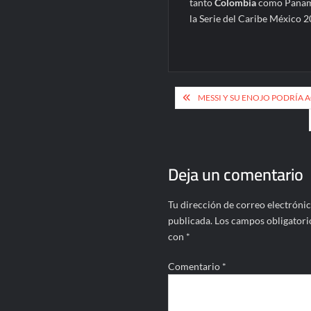
tanto
Colombia
como Panamá 
la Serie del Caribe México 2
Navegación
MESSI Y SU ENOJO PODRÍA 
de
entradas
Deja un comentario
Tu dirección de correo electrónic
publicada.
Los campos obligatori
con
*
Comentario
*