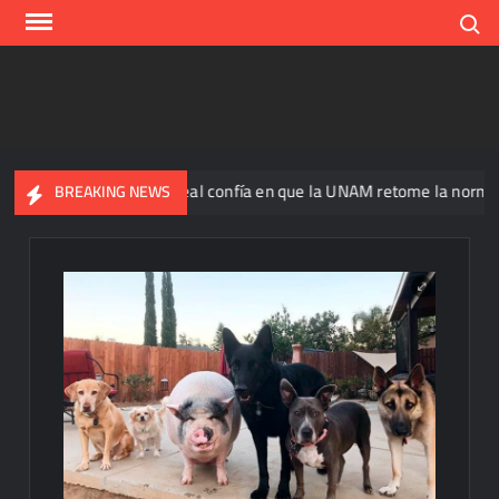
Skip
Search
to
content
Ricardo Monreal confía en que la UNAM retome la normalidad e i
BREAKING NEWS