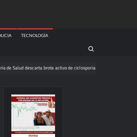
LICIA
TECNOLOGÍA
Search for:
 descarta brote activo de ciclosporiasis en México y pide tranquilidad