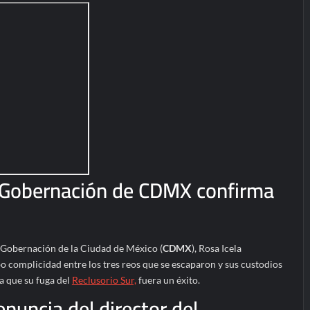
e Gobernación de CDMX confirma
de Gobernación de la Ciudad de México (
CDMX
), Rosa Icela
o complicidad entre los tres reos que se escaparon y sus custodios
a que su fuga del
Reclusorio Sur,
fuera un éxito.
nuncia del director del