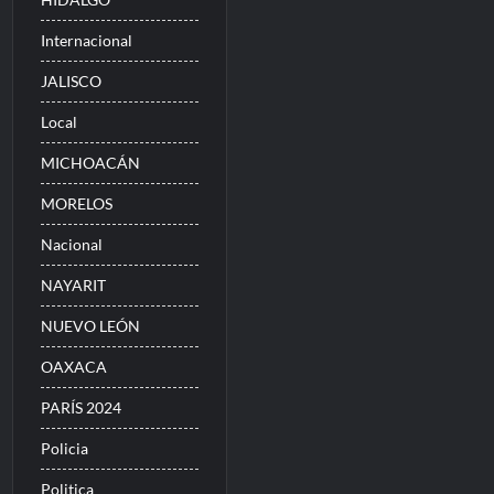
Internacional
JALISCO
Local
MICHOACÁN
MORELOS
Nacional
NAYARIT
NUEVO LEÓN
OAXACA
PARÍS 2024
Policia
Politica