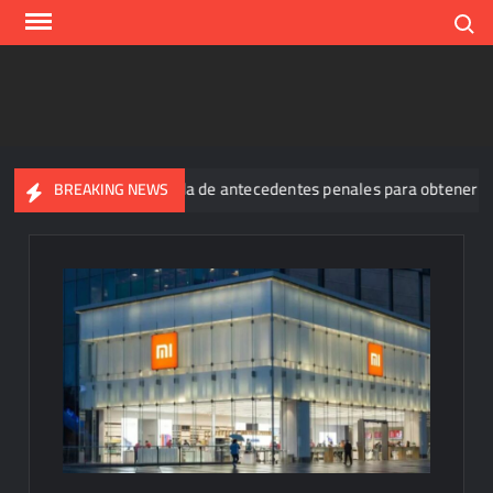
Skip
Search
to
content
igencia generalizada de antecedentes penales para obtener empleo e
BREAKING NEWS