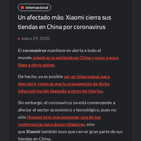
Internacional
Un afectado más: Xiaomi cierra sus
tiendas en China por coronavirus
enero 29, 2020
El
coronavirus
mantiene en alerta a todo el
mundo
mientras se extiende en China y poco a poco
llega a otros países
.
De hecho, ya es posible
ver en línea mapas para
descubrir cómo es que la propagación de dicha
infección ha ido llegando a otros territorios
.
Sin embargo, el coronavirus ya está comenzando a
afectar el sector económico y tecnológico, pues no
sólo
Huawei tuvo que posponer una de sus
conferencias para desarrolladores
, sino
que
Xiaomi
también tuvo que cerrar gran parte de sus
tiendas en China.