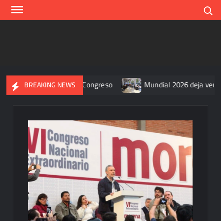
Skip
Search
to
content
as en la agenda del Congreso
Mundial 2026 deja ventas por
BREAKING NEWS