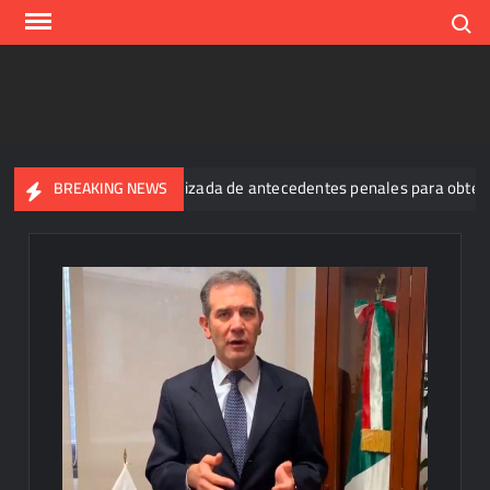
Skip
Search
to
content
la exigencia generalizada de antecedentes penales para obtener em
BREAKING NEWS