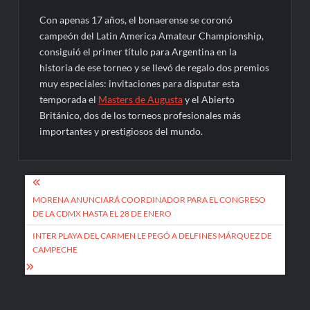
Con apenas 17 años, el bonaerense se coronó
campeón del Latin America Amateur Championship,
consiguió el primer título para Argentina en la
historia de ese torneo y se llevó de regalo dos premios
muy especiales: invitaciones para disputar esta
temporada el
Masters de Augusta
y el Abierto
Británico, dos de los torneos profesionales más
importantes y prestigiosos del mundo.
Navegación
de
MORENA ANUNCIARÁ COORDINADOR PARA EL CONGRESO
DE LA CDMX HASTA EL 28 DE ENERO
entradas
INTER PLAYA DEL CARMEN LE PEGÓ A DELFINES MÁRQUEZ DE
CAMPECHE