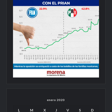
enero 2020
L
M
X
J
V
S
D