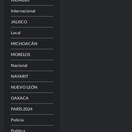
Internacional
JALISCO
Local
MICHOACÁN
MORELOS
Nacional
NAYARIT
NUEVO LEÓN
OAXACA
PARÍS 2024
Policia
Politica