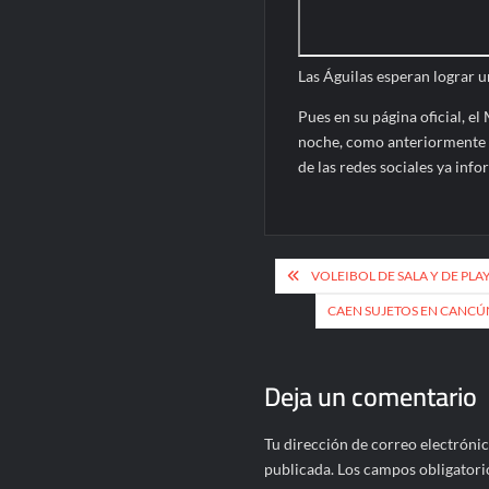
Las Águilas esperan lograr u
Pues en su página oficial, e
noche, como anteriormente e
de las redes sociales ya info
Navegación
VOLEIBOL DE SALA Y DE PLA
de
CAEN SUJETOS EN CANCÚ
entradas
Deja un comentario
Tu dirección de correo electrónic
publicada.
Los campos obligatori